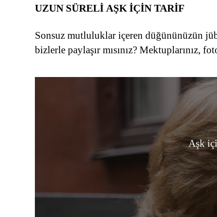
UZUN SÜRELİ AŞK İÇİN TARİF
Sonsuz mutluluklar içeren düğününüzün jübile
bizlerle paylaşır mısınız? Mektuplarınız, foto
Aşk içi