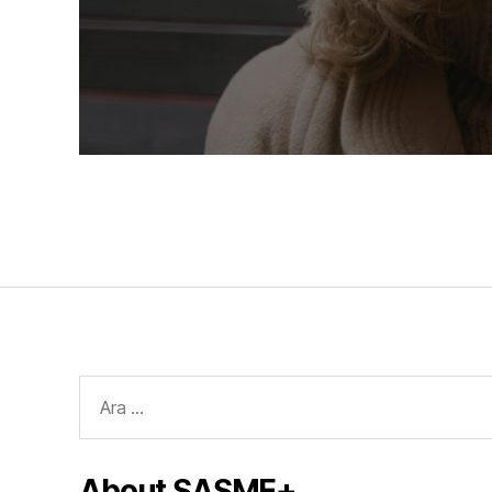
Search
for:
About SASME+