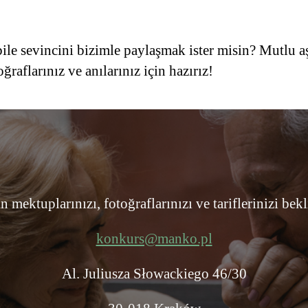
 sevincini bizimle paylaşmak ister misin? Mutlu aşk i
ğraflarınız ve anılarınız için hazırız!
n mektuplarınızı, fotoğraflarınızı ve tariflerinizi bek
konkurs@manko.pl
Al. Juliusza Słowackiego 46/30